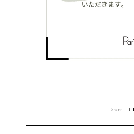
Share:
LI