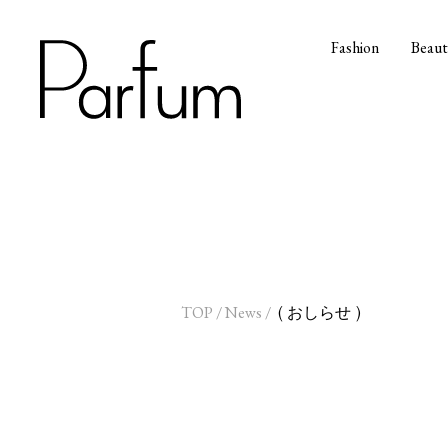
Fashion
Beaut
TOP
/
News
/
おしらせ