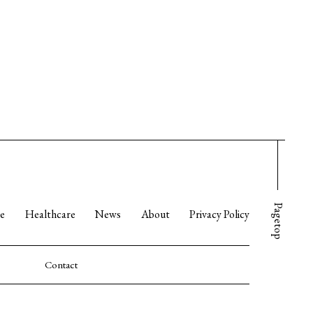
Pagetop
re
Healthcare
News
About
Privacy Policy
Contact