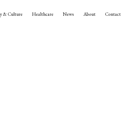
y & Culture
Healthcare
News
About
Contact